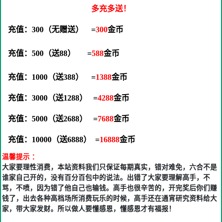
多充多送！
充值：300（无赠送） =
300
金币
充值：500（送88） =
588
金币
充值：1000（送388） =
1388
金币
充值：3000（送1288） =
4288
金币
充值：5000（送2688） =
7688
金币
充值：10000（送6888） =
16888
金币
温馨提示 ：
大家要理性消费，本站资料我们只保证每期真实，错对难免，六合不是
谁家自己开的，没有百分百包中的说法。出错了大家要理解高手，不
骂，不喷，因为错了他自己也输钱。高手也很辛苦的，开完奖后你们赚
钱了，出去各种高档场所消费玩乐的时候，高手还在通宵研究资料给大
家，带大家发财。所以做人要懂感恩，懂感恩才有福报！