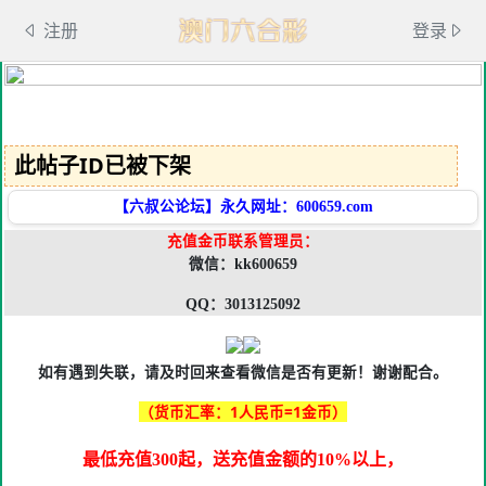
注册
登录
此帖子ID已被下架
【六叔公论坛】永久网址：600659.com
充值金币联系管理员：
微信：kk600659
QQ：3013125092
如有遇到失联，请及时回来查看微信是否有更新！谢谢配合。
（货币汇率：1人民币=1金币）
最低充值300起，送充值金额的10%以上，