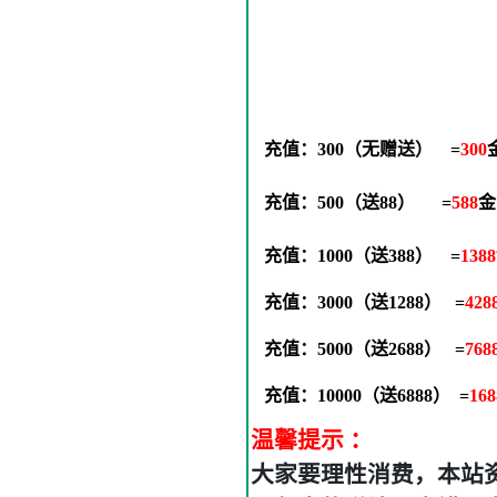
充值：300（无赠送） =
300
充值：500（送88） =
588
金
充值：1000（送388） =
1388
充值：3000（送1288） =
428
充值：5000（送2688） =
768
充值：10000（送6888） =
168
温馨提示 ：
大家要理性消费，本站