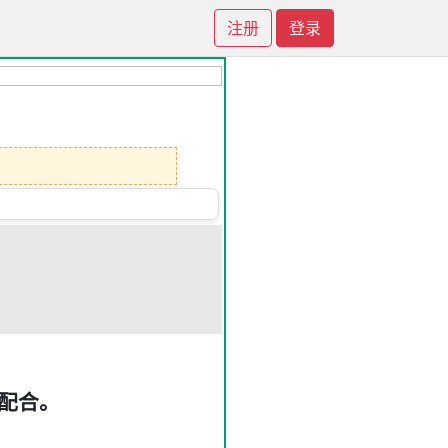
注册
登录
配合。