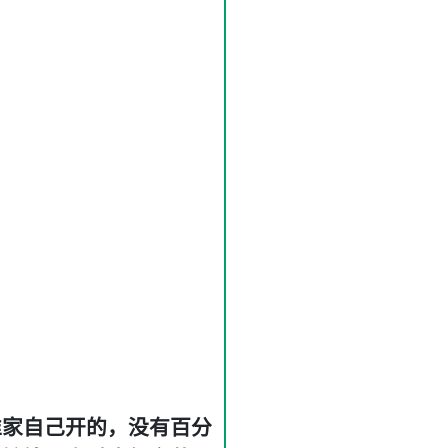
谁家自己开的，没有百分