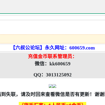
【六叔公论坛】永久网址：600659.com
充值金币联系管理员：
微信：kk600659
QQ：3013125092
遇到失联，请及时回来查看微信是否有更新！谢谢