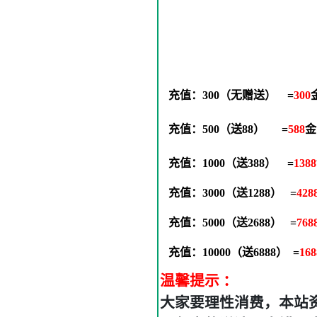
充值：300（无赠送） =
300
充值：500（送88） =
588
金
充值：1000（送388） =
1388
充值：3000（送1288） =
428
充值：5000（送2688） =
768
充值：10000（送6888） =
168
温馨提示 ：
大家要理性消费，本站