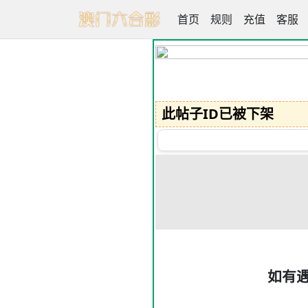
首页
【六叔公】600659.com
规则
充值
客服
此帖子ID已被下架
如有