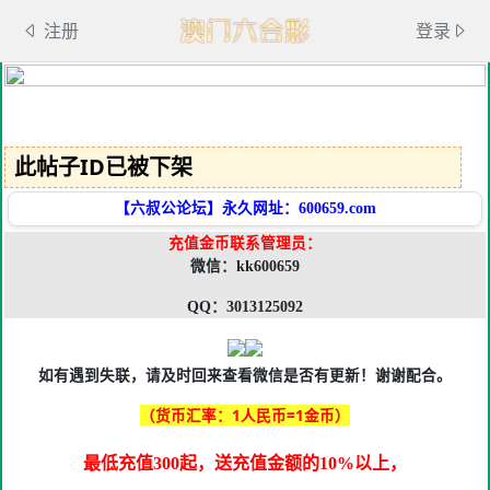
注册
登录
此帖子ID已被下架
【六叔公论坛】永久网址：600659.com
充值金币联系管理员：
微信：kk600659
QQ：3013125092
如有遇到失联，请及时回来查看微信是否有更新！谢谢配合。
（货币汇率：1人民币=1金币）
最低充值300起，送充值金额的10%以上，