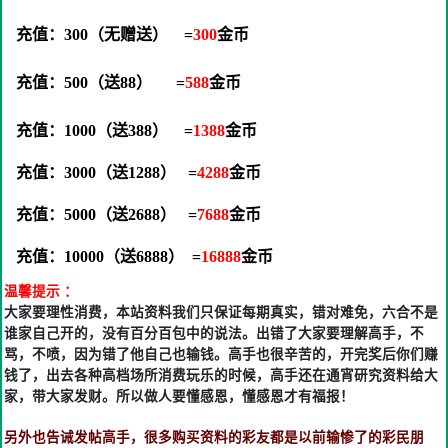
充值：300（无赠送） =
300
金币
充值：500（送88） =
588
金币
充值：1000（送388） =
1388
金币
充值：3000（送1288） =
4288
金币
充值：5000（送2688） =
7688
金币
充值：10000（送6888） =
16888
金币
温馨提示 ：
大家要理性消费，本站资料我们只保证每期真实，错对难免，六合不是
谁家自己开的，没有百分百包中的说法。出错了大家要理解高手，不
骂，不喷，因为错了他自己也输钱。高手也很辛苦的，开完奖后你们赚
钱了，出去各种高档场所消费玩乐的时候，高手还在通宵研究资料给大
家，带大家发财。所以做人要懂感恩，懂感恩才有福报！
另外也告诫发帖高手，很多购买资料的彩友都是以前输惨了的彩民朋