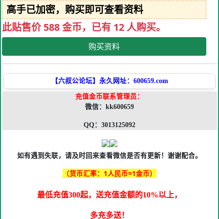
高手已加密，购买即可查看资料
此贴售价 588 金币，已有 12 人购买。
购买资料
【六叔公论坛】永久网址：600659.com
充值金币联系管理员：
微信：kk600659
QQ：3013125092
如有遇到失联，请及时回来查看微信是否有更新！谢谢配合。
（货币汇率：1人民币=1金币）
最低充值300起，送充值金额的10%以上，
多充多送！