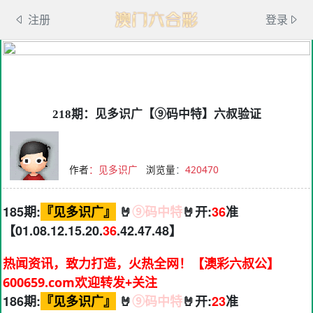
注册
登录
218期：见多识广【⑨码中特】六叔验证
作者
：见多识广
浏览量
：
420470
185期:
『见多识广』
🤘
⑨码中特
🤘开:
36
准
【01.08.12.15.20.
36
.42.47.48】
热闻资讯，致力打造，火热全网！【澳彩六叔公】
600659.com欢迎转发+关注
186期:
『见多识广』
🤘
⑨码中特
🤘开:
23
准