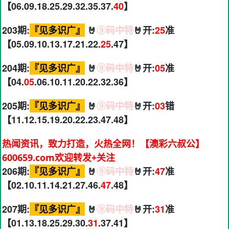
【06.09.18.25.29.32.35.37.
40
】
203期:
『见多识广』
🤘
⑨码中特
🤘开:
25
准
【05.09.10.13.17.21.22.
25
.47】
204期:
『见多识广』
🤘
⑨码中特
🤘开:
05
准
【04.
05
.06.10.11.20.22.32.36】
205期:
『见多识广』
🤘
⑨码中特
🤘开:
03
错
【11.12.15.19.20.22.23.47.48】
热闻资讯，致力打造，火热全网！【澳彩六叔公】
600659.com欢迎转发+关注
206期:
『见多识广』
🤘
⑨码中特
🤘开:
47
准
【02.10.11.14.21.27.46.
47
.48】
207期:
『见多识广』
🤘
⑨码中特
🤘开:
31
准
【01.13.18.25.29.30.
31
.37.41】