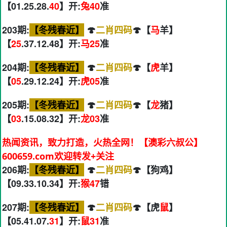
【01.25.28.
40
】开:
兔40
准
203期:
【冬残春近】
🍄
二肖四码
🍄【
马
羊】
【
25
.37.12.48】开:
马25
准
204期:
【冬残春近】
🍄
二肖四码
🍄【
虎
羊】
【
05
.29.12.24】开:
虎05
准
205期:
【冬残春近】
🍄
二肖四码
🍄【
龙
猪】
【
03
.15.08.32】开:
龙03
准
热闻资讯，致力打造，火热全网！【澳彩六叔公】
600659.com欢迎转发+关注
206期:
【冬残春近】
🍄
二肖四码
🍄【狗鸡】
【09.33.10.34】开:
猴47
错
207期:
【冬残春近】
🍄
二肖四码
🍄【虎
鼠
】
【05.41.07.
31
】开:
鼠31
准