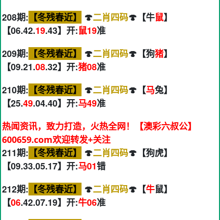
208期:
【冬残春近】
🍄
二肖四码
🍄【牛
鼠
】
【06.42.
19
.43】开:
鼠19
准
209期:
【冬残春近】
🍄
二肖四码
🍄【狗
猪
】
【09.21.
08
.32】开:
猪08
准
210期:
【冬残春近】
🍄
二肖四码
🍄【
马
兔】
【25.
49
.04.40】开:
马49
准
热闻资讯，致力打造，火热全网！【澳彩六叔公】
600659.com欢迎转发+关注
211期:
【冬残春近】
🍄
二肖四码
🍄【狗虎】
【09.33.05.17】开:
马01
错
212期:
【冬残春近】
🍄
二肖四码
🍄【
牛
鼠】
【
06
.42.07.19】开:
牛06
准