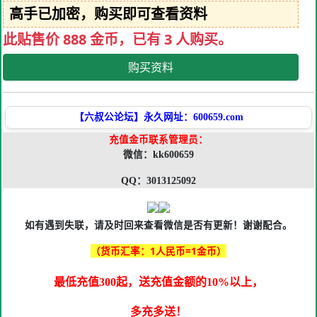
高手已加密，购买即可查看资料
此贴售价 888 金币，已有 3 人购买。
购买资料
【六叔公论坛】永久网址：600659.com
充值金币联系管理员：
微信：kk600659
QQ：3013125092
如有遇到失联，请及时回来查看微信是否有更新！谢谢配合。
（货币汇率：1人民币=1金币）
最低充值300起，送充值金额的10%以上，
多充多送！