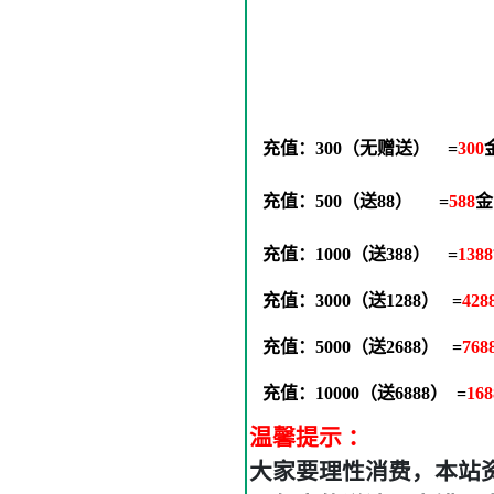
充值：300（无赠送） =
300
充值：500（送88） =
588
金
充值：1000（送388） =
1388
充值：3000（送1288） =
428
充值：5000（送2688） =
768
充值：10000（送6888） =
168
温馨提示 ：
大家要理性消费，本站