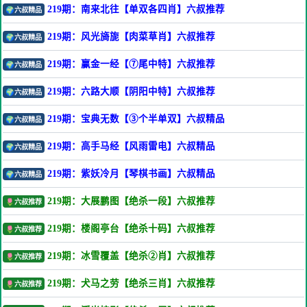
219期：南来北往【单双各四肖】六叔推荐
🌍六叔精品
219期：风光旖旎【肉菜草肖】六叔推荐
🌍六叔精品
219期：赢金一经【⑦尾中特】六叔推荐
🌍六叔精品
219期：六路大顺【阴阳中特】六叔推荐
🌍六叔精品
219期：宝典无数【③个半单双】六叔精品
🌍六叔精品
219期：高手马经【风雨雷电】六叔精品
🌍六叔精品
219期：紫妖冷月【琴棋书画】六叔精品
🌍六叔精品
219期：大展鹏图【绝杀一段】六叔推荐
🌷六叔推荐
219期：楼阁亭台【绝杀十码】六叔推荐
🌷六叔推荐
219期：冰雪覆盖【绝杀②肖】六叔推荐
🌷六叔推荐
219期：犬马之劳【绝杀三肖】六叔推荐
🌷六叔推荐