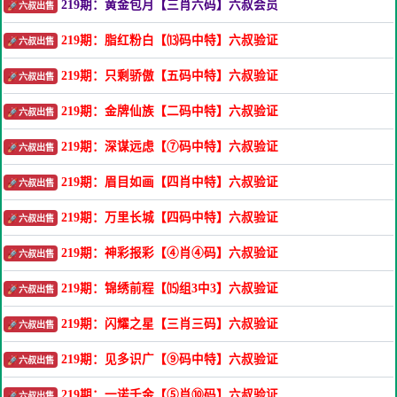
219期：黄金包月【三肖六码】六叔会员
🚀六叔出售
219期：脂红粉白【⒀码中特】六叔验证
🚀六叔出售
219期：只剩骄傲【五码中特】六叔验证
🚀六叔出售
219期：金牌仙族【二码中特】六叔验证
🚀六叔出售
219期：深谋远虑【⑦码中特】六叔验证
🚀六叔出售
219期：眉目如画【四肖中特】六叔验证
🚀六叔出售
219期：万里长城【四码中特】六叔验证
🚀六叔出售
219期：神彩报彩【④肖④码】六叔验证
🚀六叔出售
219期：锦绣前程【⒂组3中3】六叔验证
🚀六叔出售
219期：闪耀之星【三肖三码】六叔验证
🚀六叔出售
219期：见多识广【⑨码中特】六叔验证
🚀六叔出售
219期：一诺千金【⑤肖⑩码】六叔验证
🚀六叔出售