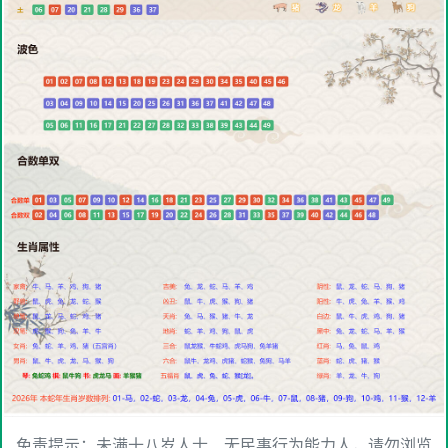
免责提示：未满十八岁人士、无民事行为能力人，请勿浏览