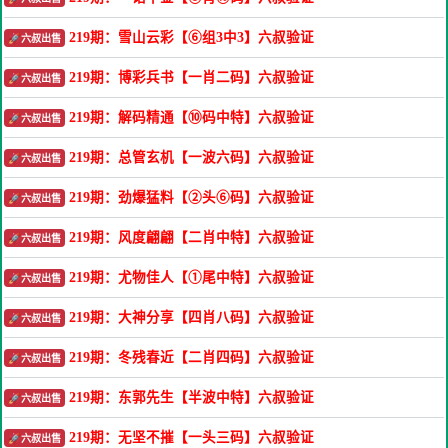
219期：雪山云彩【⑥组3中3】六叔验证
🚀六叔出售
219期：博彩兵书【一肖二码】六叔验证
🚀六叔出售
219期：解码精通【⑩码中特】六叔验证
🚀六叔出售
219期：总管玄机【一波六码】六叔验证
🚀六叔出售
219期：劲爆猛料【②头⑥码】六叔验证
🚀六叔出售
219期：风度翩翩【二肖中特】六叔验证
🚀六叔出售
219期：尤物佳人【①尾中特】六叔验证
🚀六叔出售
219期：大神分享【四肖八码】六叔验证
🚀六叔出售
219期：冬残春近【二肖四码】六叔验证
🚀六叔出售
219期：东郭先生【半波中特】六叔验证
🚀六叔出售
219期：无坚不摧【一头三码】六叔验证
🚀六叔出售