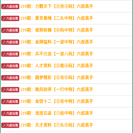
219期：力戰天下【③肖③码】六叔高手
🚀六叔出售
219期：夏至春掩【二头中特】六叔高手
🚀六叔出售
219期：坡荆斩棘【⑥码中特】六叔高手
🚀六叔出售
219期：金牌猛料【一波中特】六叔高手
🚀六叔出售
219期：兵不刃血【一波八码】六叔高手
🚀六叔出售
219期：人才资料【②尾④码】六叔高手
🚀六叔出售
219期：圆梦精彩【③肖⑥码】六叔高手
🚀六叔出售
219期：晚风别停【一行中特】六叔高手
🚀六叔出售
219期：金钗十二【③肖中特】六叔高手
🚀六叔出售
219期：流连忘返【①段中特】六叔高手
🚀六叔出售
219期：天才资料【①头⑤码】六叔高手
🚀六叔出售