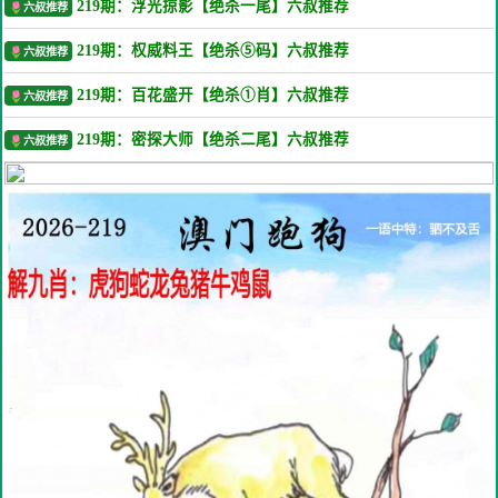
219期：浮光掠影【绝杀一尾】六叔推荐
🌷六叔推荐
219期：权威料王【绝杀⑤码】六叔推荐
🌷六叔推荐
219期：百花盛开【绝杀①肖】六叔推荐
🌷六叔推荐
219期：密探大师【绝杀二尾】六叔推荐
🌷六叔推荐