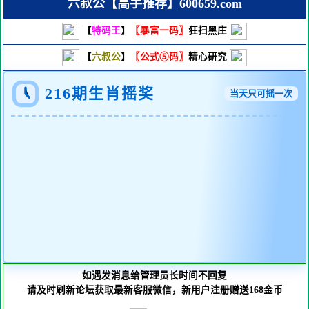
六叔公【高手推荐】600659.com
【
特码王
】
〖暴富一码〗
狂扫黑庄
【
六叔公
】
〖公式⑤码〗
精心研究
216期生肖摇奖
当天只可摇一次
如遇发消息给管理员长时间不回复
请及时刷新论坛获取最新客服微信，新用户注册赠送168金币